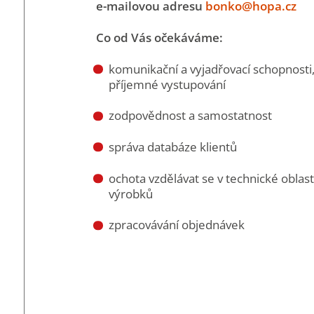
e-mailovou adresu
bonko@hopa.cz
Co od Vás očekáváme:
komunikační a vyjadřovací schopnosti
příjemné vystupování
zodpovědnost a samostatnost
správa databáze klientů
ochota vzdělávat se v technické oblast
výrobků
zpracovávání objednávek