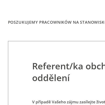
POSZUKUJEMY PRACOWNIKÓW NA STANOWISK
Referent/ka obc
oddělení
V případě Vašeho zájmu zasílejte živo