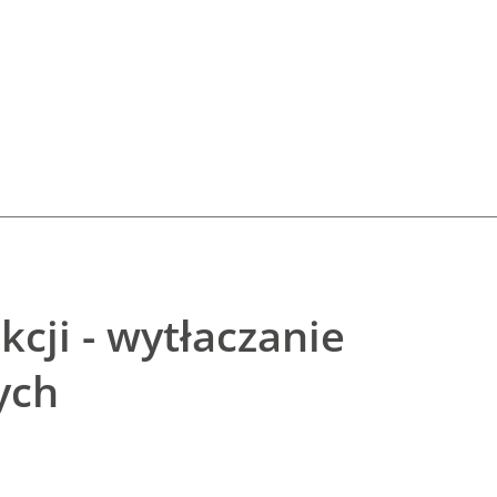
cji - wytłaczanie
ych