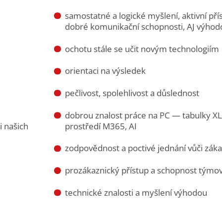
samostatné a logické myšlení, aktivní pří
dobré komunikační schopnosti, AJ výhod
,
ochotu stále se učit novým technologiím
orientaci na výsledek
pečlivost, spolehlivost a důslednost
dobrou znalost práce na PC — tabulky XL
i našich
prostředí M365, AI
zodpovědnost a poctivé jednání vůči zá
prozákaznický přístup a schopnost týmo
technické znalosti a myšlení výhodou