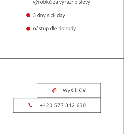
výrobků za výrazné slevy
3 dny sick day
nástup dle dohody
Wyślij
CV
+420 577 342 630