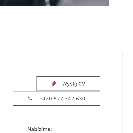
Wyślij
CV
+420 577 342 630
Nabízíme: