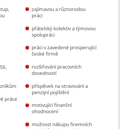
stup,
zajímavou a různorodou
ou
práci
přátelský kolektiv a týmovou
spolupráci
práci v zavedené prosperující
české firmě
rozšiřování pracovních
SX,
dovedností
příspěvek na stravování a
kazníkům
penzijní pojištění
vé práce
motivující finanční
ohodnocení
možnost nákupu firemních