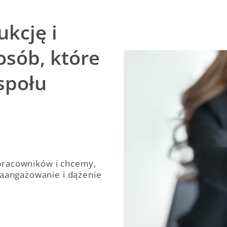
kcję i
sób, które
społu
.
pracowników i chcemy,
zaangażowanie i dążenie