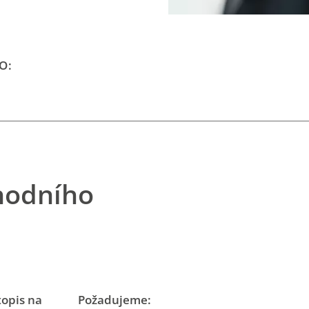
O:
hodního
topis na
Požadujeme: