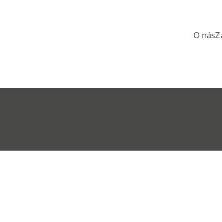
O nás
Z