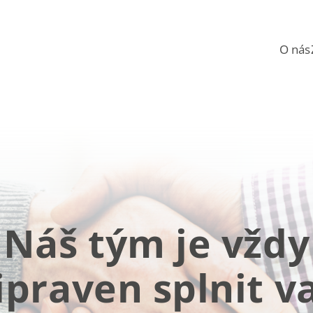
O nás
Náš tým je vždy
ipraven splnit v