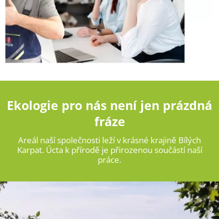
Ekologie pro nás není jen prázdná
fráze
Areál naší společnosti leží v krásné krajině Bílých
Karpat. Úcta k přírodě je přirozenou součástí naší
práce.