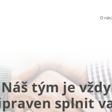
O nás
Náš tým je vždy
ipraven splnit v