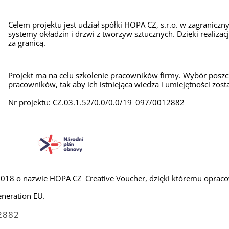
Celem projektu jest udział spółki HOPA CZ, s.r.o. w zagranicz
systemy okładzin i drzwi z tworzyw sztucznych. Dzięki realiza
za granicą.
Projekt ma na celu szkolenie pracowników firmy. Wybór posz
pracowników, tak aby ich istniejąca wiedza i umiejętności zost
Nr projektu: CZ.03.1.52/0.0/0.0/19_097/0012882
01018 o nazwie HOPA CZ_Creative Voucher, dzięki któremu oprac
eneration EU.
12882